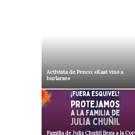
Activista de Penco: «Kast vino a
burlarse»
Familia de Julia Chuñil llega a la Cor