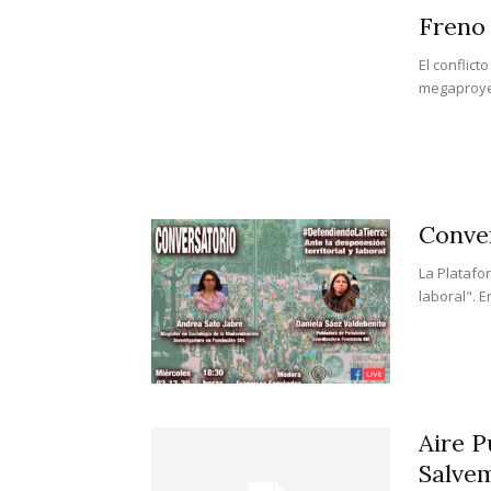
Freno 
El conflic
megaproyec
Conver
La Platafo
laboral". E
Aire P
Salve