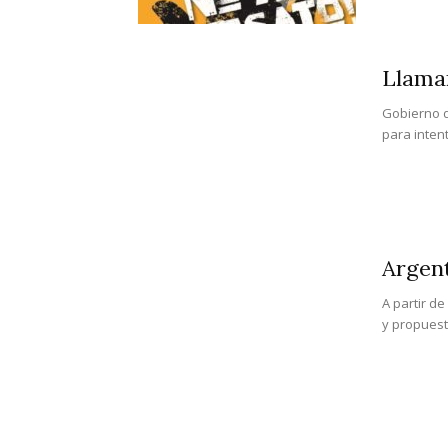
Llaman
Gobierno d
para inten
Argent
A partir d
y propuesta