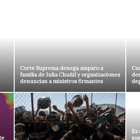
Corte Suprema denega amparo a
Cur
familia de Julia Chuñil y organizaciones
des
denuncian a ministros firmantes
de
Ex 
te
sos