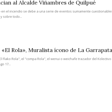
ian al Alcalde Viñambres de Quilpué
o en el incendio se debe a una serie de eventos sumamente cuestionables 
y sobre todo...
«El Rola», Muralista ícono de La Garrapat
"El Flako Rola", el "compa Rola", el wenui o weichafe trazador del Kolectiv
go 17...