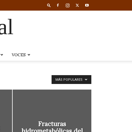
al
VOCES
MÁS POPULARES
Fracturas
:
hidrometabólicas del