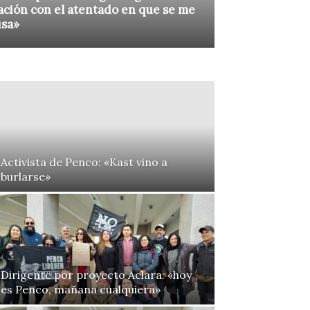
ación con el atentado en que se me
usa»
Activista de Penco: «Kast vino a
burlarse»
Dirigente por proyecto Aclara: «hoy
es Penco, mañana cualquiera»