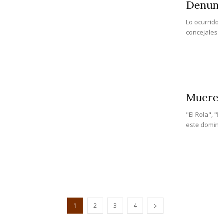
Denunc
Lo ocurrid
concejales 
Muere 
"El Rola", 
este domin
1
2
3
4