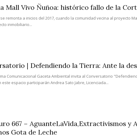
a Mall Vivo Ñuñoa: histórico fallo de la Cor
to se remonta a inicios del 2017, cuando la comunidad vecina al proyecto Ma
to inmobiliario...
satorio | Defendiendo la Tierra: Ante la des
rma Comunicacional Gaceta Ambiental invita al Conversatorio "Defendiendo 
n este espacio participarán Andrea Sato Jabre, Licenciada...
uro 667 – AguanteLaVida,Extractivismos y Al
mos Gota de Leche