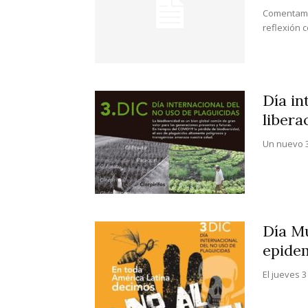
Comentamos
reflexión c
Día in
liberac
Un nuevo 3
Día Mu
epidem
El jueves 3