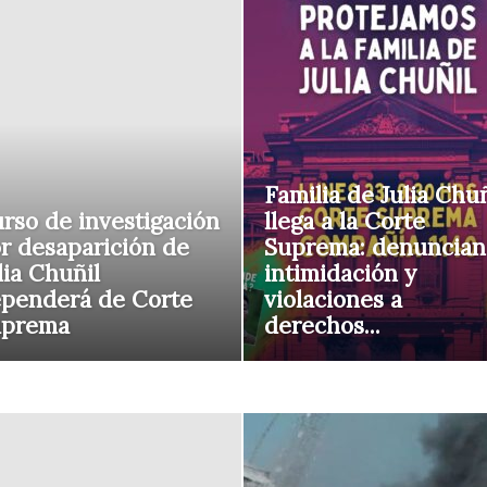
Familia de Julia Chuñ
rso de investigación
llega a la Corte
r desaparición de
Suprema: denuncian
lia Chuñil
intimidación y
penderá de Corte
violaciones a
uprema
derechos...