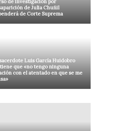
so de investigación por
aparición de Julia Chuñil
penderá de Corte Suprema
sacerdote Luis García Huidobro
tiene que «no tengo ninguna
ación con el atentado en que se me
usa»