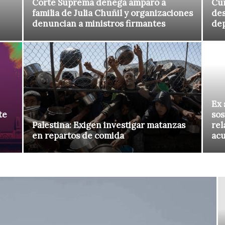
Corte Suprema denega amparo a
Cur
familia de Julia Chuñil y organizaciones
des
denuncian a ministros firmantes
de
Ex 
te
sos
Palestina: Exigen investigar matanzas
rel
en repartos de comida
ac