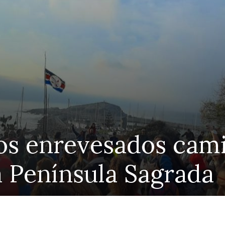
gio de profesores i
ección a docentes a
Katherine Yoma