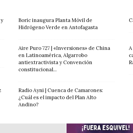
 y
Boric inaugura Planta Móvil de
C
Hidrógeno Verde en Antofagasta
Aire Puro 727 | «Inversiones» de China
A
en Latinoamérica, Algarrobo
c
antiextractivista y Convención
R
constitucional...
z
Radio Ayni | Cuenca de Camarones:
¿Cuál es el impacto del Plan Alto
Andino?