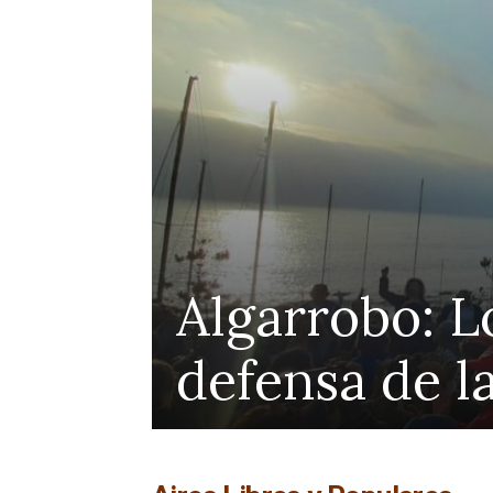
Cole
inos para la
prot
de 