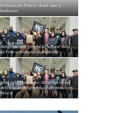
Activista de Penco: «Kast vino a
burlarse»
Dirigente por proyecto Aclara: «hoy
es Penco, mañana cualquiera»
Ante arbitrario fallo: Alzan la voz en
defensa de dirigentes ambientales en
Penco