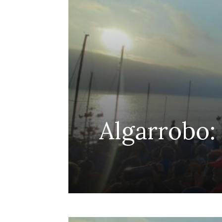
efensa
Algarrobo:
Penco