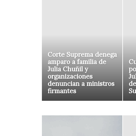
Corte Suprema denega
amparo a familia de
Cu
Julia Chuñil y
po
organizaciones
Ju
denuncian a ministros
de
firmantes
S