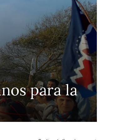
Continue to the category
mpulsan ley de
 un mes del suicidio