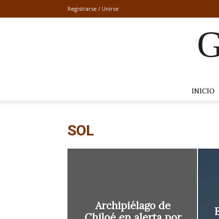
Registrarse / Unirse
G
INICIO
SOL
Archipiélago de
E
Chiloé en alerta por