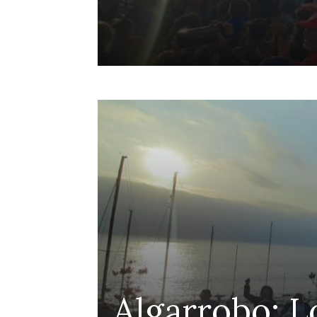
Penco
Colegio de
ra la
protección