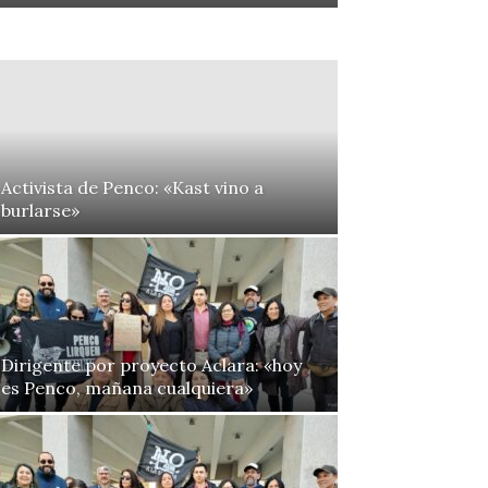
Activista de Penco: «Kast vino a
burlarse»
Dirigente por proyecto Aclara: «hoy
es Penco, mañana cualquiera»