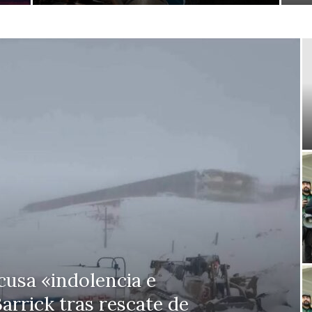
usa «indolencia e
arrick tras rescate de