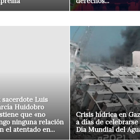
uprema
derechos...
 sacerdote Luis
rcía Huidobro
stiene que «no
Crisis hídrica en Ga
ngo ninguna relación
a días de celebrarse 
n el atentado en...
Día Mundial del Agu