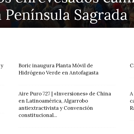
ine Yoma
 y
Boric inaugura Planta Móvil de
C
Hidrógeno Verde en Antofagasta
Aire Puro 727 | «Inversiones» de China
A
en Latinoamérica, Algarrobo
c
antiextractivista y Convención
R
constitucional...