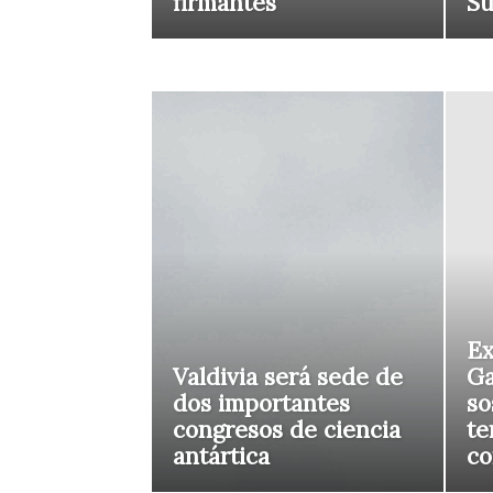
firmantes
S
Ex
Valdivia será sede de
Ga
dos importantes
so
congresos de ciencia
te
antártica
co