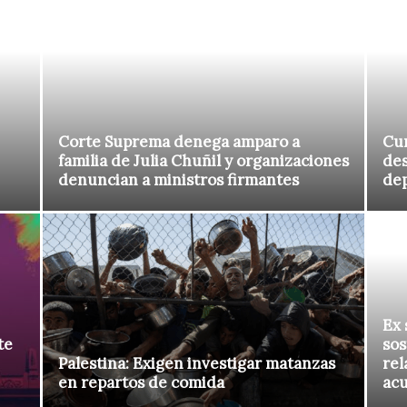
Corte Suprema denega amparo a
Cur
familia de Julia Chuñil y organizaciones
des
denuncian a ministros firmantes
de
Ex 
te
sos
Palestina: Exigen investigar matanzas
rel
en repartos de comida
ac