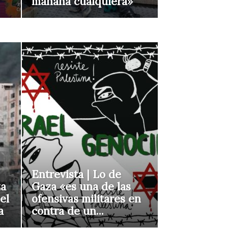
mañana cualquiera»
Entrevista | Lo de
za
Gaza «es una de las
el
ofensivas militares en
a
contra de un...