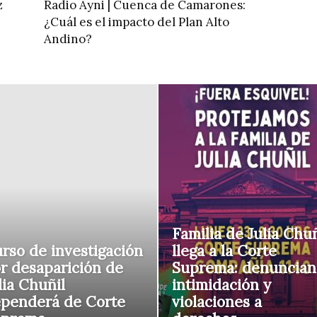
z
Radio Ayni | Cuenca de Camarones:
¿Cuál es el impacto del Plan Alto
Andino?
Familia de Julia Chuñ
rso de investigación
llega a la Corte
r desaparición de
Suprema: denuncian
lia Chuñil
intimidación y
penderá de Corte
violaciones a