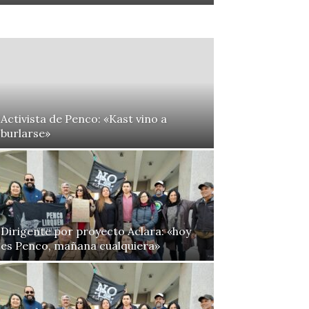
Activista de Penco: «Kast vino a
burlarse»
Dirigente por proyecto Aclara: «hoy
es Penco, mañana cualquiera»