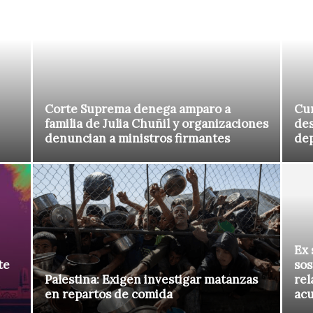
Corte Suprema denega amparo a
Cur
familia de Julia Chuñil y organizaciones
des
denuncian a ministros firmantes
de
Ex 
te
sos
Palestina: Exigen investigar matanzas
rel
en repartos de comida
ac