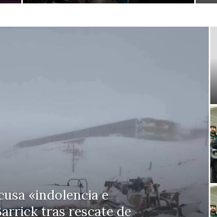
usa «indolencia e
arrick tras rescate de