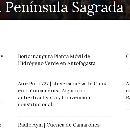
a Península Sagrada
 y
Boric inaugura Planta Móvil de
C
Hidrógeno Verde en Antofagasta
Aire Puro 727 | «Inversiones» de China
A
en Latinoamérica, Algarrobo
c
antiextractivista y Convención
R
constitucional...
z
Radio Ayni | Cuenca de Camarones: