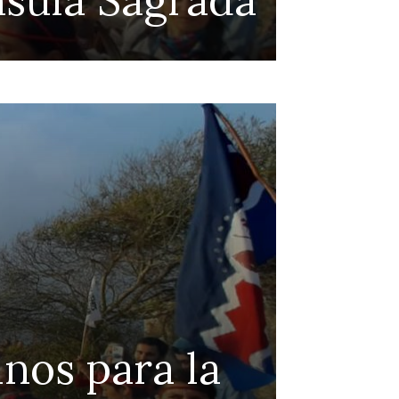
Continue to the category
Coleg
nos para la
prote