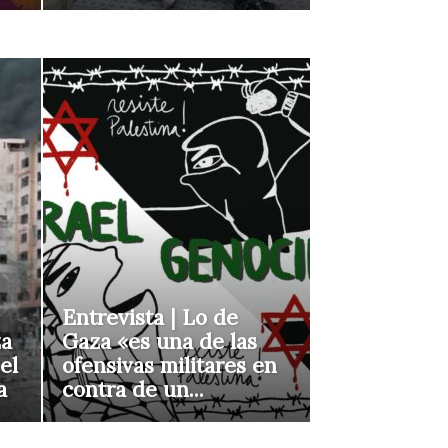
Entrevista | Lo de
za
Gaza «es una de las
el
ofensivas militares en
a
contra de un...