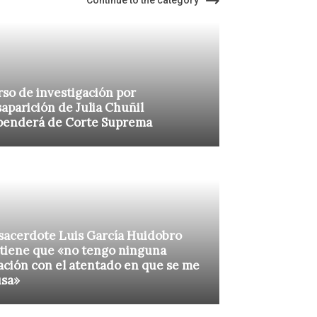
Continue to the category
so de investigación por
aparición de Julia Chuñil
penderá de Corte Suprema
sacerdote Luis García Huidobro
tiene que «no tengo ninguna
ación con el atentado en que se me
usa»