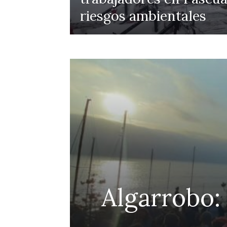
riesgos ambientales
efensa
Algarrobo:
Penco