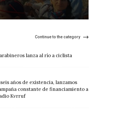
de K
Continue to the category
arabineros lanza al río a ciclista
 seis años de existencia, lanzamos
ampaña constante de financiamiento a
adio Kvrruf