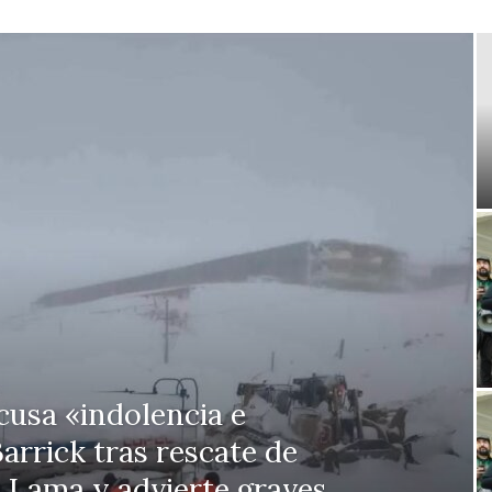
usa «indolencia e
arrick tras rescate de
 Lama y advierte graves