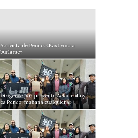
Activista de Penco: «Kast vino a
burlarse»
Dirigente por proyecto Aclara: «hoy
es Penco, mañana cualquiera»