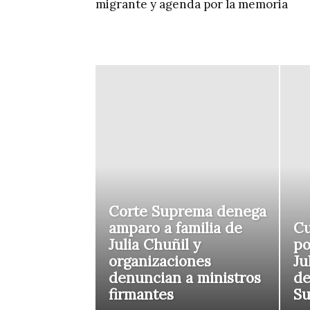
migrante y agenda por la memoria
Corte Suprema denega
amparo a familia de
Cu
Julia Chuñil y
po
organizaciones
Ju
denuncian a ministros
de
firmantes
S