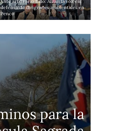
Ante arbitrario fallo: Alzan la voz en
defensa de dirigentes ambientales en
Penco
Continue to the category
minos para la
pro
nsula Sagrada