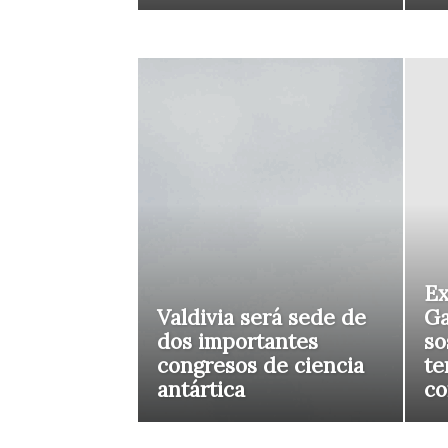
Ex
Valdivia será sede de
Ga
dos importantes
so
congresos de ciencia
te
antártica
co