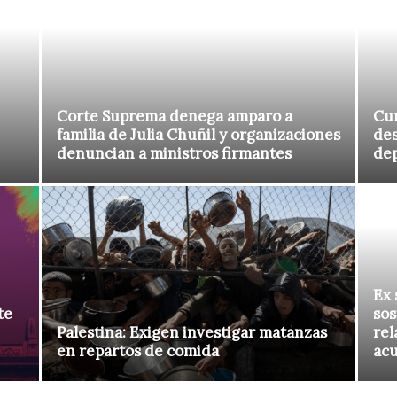
Corte Suprema denega amparo a
Cur
familia de Julia Chuñil y organizaciones
des
denuncian a ministros firmantes
de
Ex 
te
sos
Palestina: Exigen investigar matanzas
rel
en repartos de comida
ac