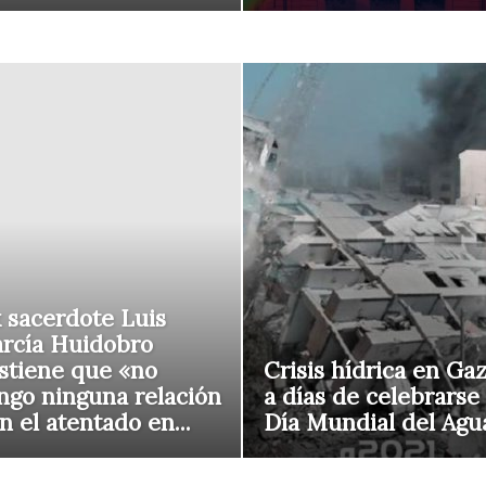
 sacerdote Luis
rcía Huidobro
stiene que «no
Crisis hídrica en Ga
ngo ninguna relación
a días de celebrarse 
n el atentado en...
Día Mundial del Agu