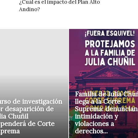
¿Cuál es el impacto del Plan Alto
Andino?
Familia de Julia Chuñ
rso de investigación
llega a la Corte
r desaparición de
Suprema: denuncian
lia Chuñil
intimidación y
penderá de Corte
violaciones a
uprema
derechos...