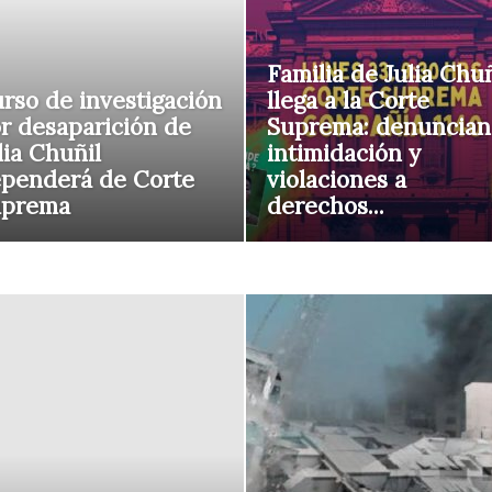
Familia de Julia Chuñ
rso de investigación
llega a la Corte
r desaparición de
Suprema: denuncian
lia Chuñil
intimidación y
penderá de Corte
violaciones a
uprema
derechos...