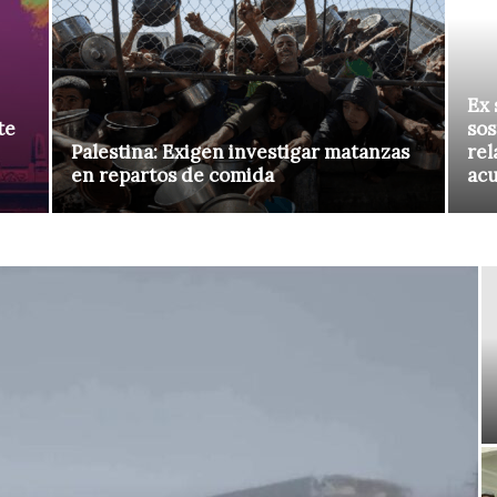
Ex 
te
sos
Palestina: Exigen investigar matanzas
rel
en repartos de comida
ac