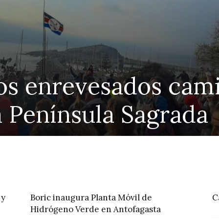
rofesores impulsan 
 docentes a un mes d
e Yoma
 y
Boric inaugura Planta Móvil de
C
Hidrógeno Verde en Antofagasta