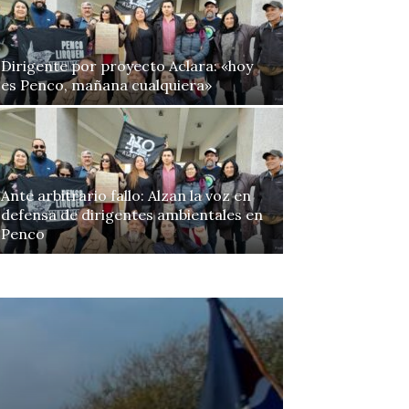
Dirigente por proyecto Aclara: «hoy
es Penco, mañana cualquiera»
Ante arbitrario fallo: Alzan la voz en
defensa de dirigentes ambientales en
Penco
Continue to the category