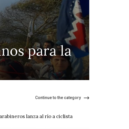
ley de
Info
el suicidio
medi
terri
Continue to the category
arabineros lanza al río a ciclista