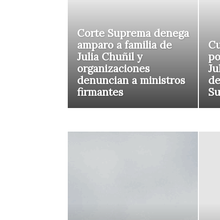
Corte Suprema denega
amparo a familia de
Cu
Julia Chuñil y
po
organizaciones
Ju
denuncian a ministros
de
firmantes
S