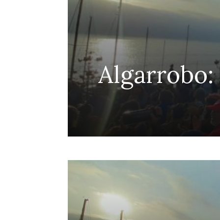
efensa
Algarrobo:
Penco