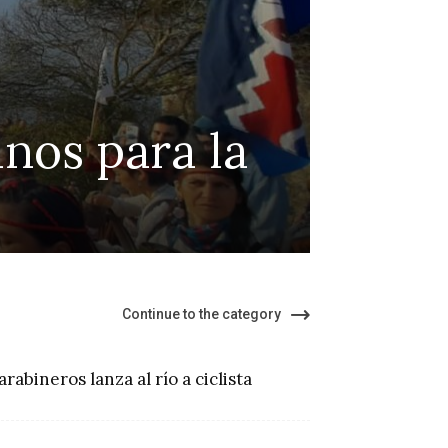
Coleg
nos para la
prote
de K
Continue to the category
arabineros lanza al río a ciclista