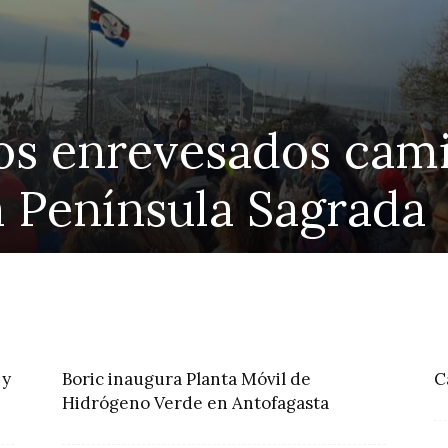
os enrevesados cami
a Península Sagrada
 y
Boric inaugura Planta Móvil de
C
Hidrógeno Verde en Antofagasta