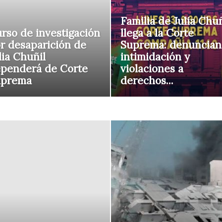
Familia de Julia Chuñ
rso de investigación
llega a la Corte
r desaparición de
Suprema: denuncian
lia Chuñil
intimidación y
penderá de Corte
violaciones a
uprema
derechos...