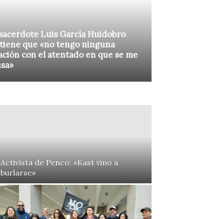
sacerdote Luis García Huidobro
tiene que «no tengo ninguna
ación con el atentado en que se me
usa»
Activista de Penco: «Kast vino a
burlarse»