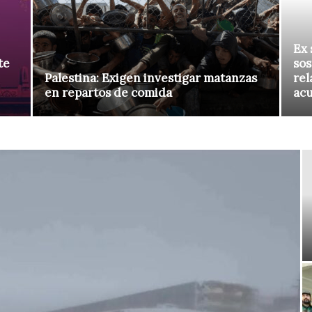
Ex 
te
sos
Palestina: Exigen investigar matanzas
rel
en repartos de comida
ac