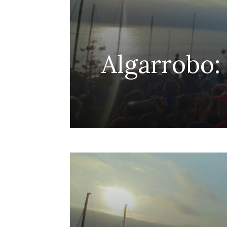
efensa
Algarrobo:
Penco