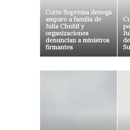
Corte Suprema denega
amparo a familia de
Cu
Julia Chuñil y
po
organizaciones
Ju
denuncian a ministros
de
firmantes
S