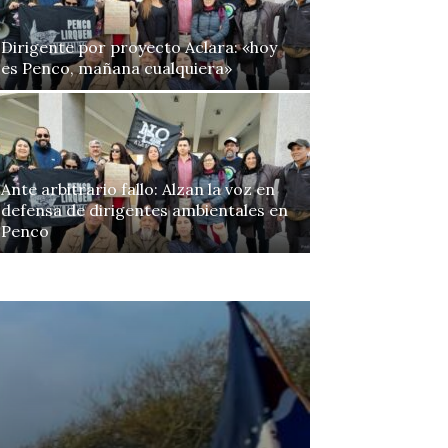
Dirigente por proyecto Aclara: «hoy
es Penco, mañana cualquiera»
Ante arbitrario fallo: Alzan la voz en
defensa de dirigentes ambientales en
Penco
Continue to the category