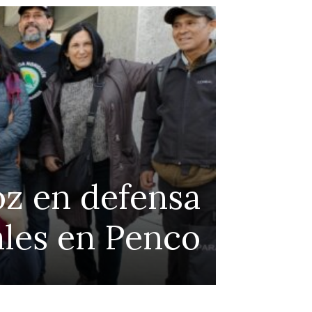
Continue to the category
voz en defensa
Alg
ales en Penco