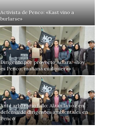
Activista de Penco: «Kast vino a
burlarse»
Dirigente por proyecto Aclara: «hoy
es Penco, mañana cualquiera»
Ante arbitrario fallo: Alzan la voz en
defensa de dirigentes ambientales en
Penco