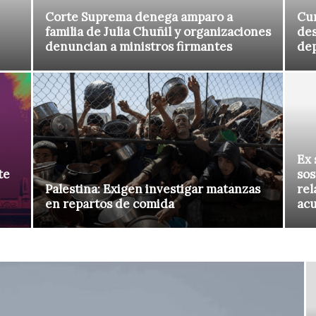
Corte Suprema denega amparo a
Cur
familia de Julia Chuñil y organizaciones
des
denuncian a ministros firmantes
de
Ex 
te
sos
Palestina: Exigen investigar matanzas
rel
en repartos de comida
ac