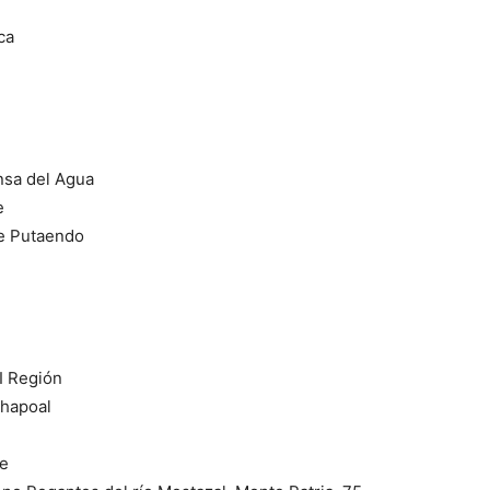
ca
nsa del Agua
e
de Putaendo
I Región
chapoal
le