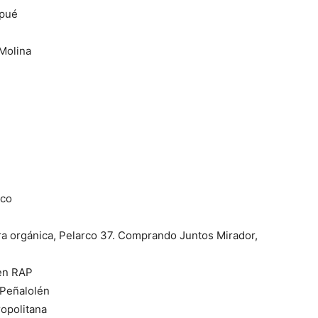
pué
 Molina
ico
ra orgánica, Pelarco 37. Comprando Juntos Mirador,
len RAP
eñalolén
ropolitana