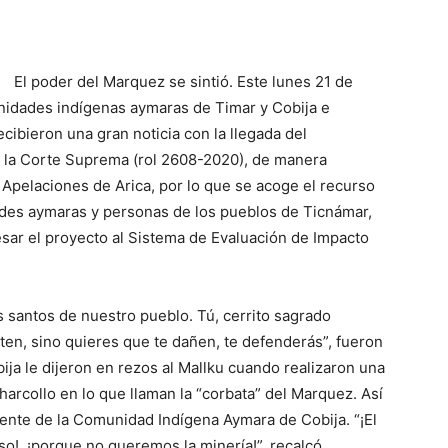
El poder del Marquez se sintió. Este lunes 21 de
unidades indígenas aymaras de Timar y Cobija e
cibieron una gran noticia con la llegada del
e la Corte Suprema (rol 2608-2020), de manera
 Apelaciones de Arica, por lo que se acoge el recurso
des aymaras y personas de los pueblos de Ticnámar,
esar el proyecto al Sistema de Evaluación de Impacto
s santos de nuestro pueblo. Tú, cerrito sagrado
ten, sino quieres que te dañen, te defenderás”, fueron
ija le dijeron en rezos al Mallku cuando realizaron una
arcollo en lo que llaman la “corbata” del Marquez. Así
te de la Comunidad Indígena Aymara de Cobija. “¡El
o!, ¡porque no queremos la minería!”, recalcó