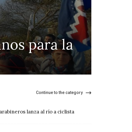
n ley de
Inf
 del suicidio
me
ter
Continue to the category
arabineros lanza al río a ciclista