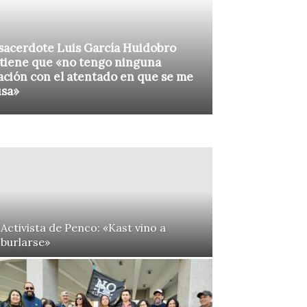
sacerdote Luis García Huidobro
tiene que «no tengo ninguna
ación con el atentado en que se me
usa»
Activista de Penco: «Kast vino a
burlarse»