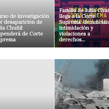
Familia de Julia Chuñ
rso de investigación
llega a la Corte
r desaparición de
Suprema: denuncian
lia Chuñil
intimidación y
penderá de Corte
violaciones a
uprema
derechos...