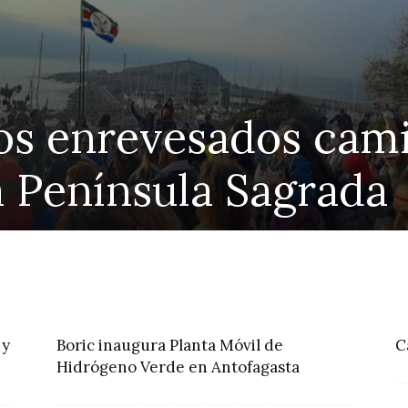
 profesores impulsa
 a docentes a un mes
ine Yoma
 y
Boric inaugura Planta Móvil de
C
Hidrógeno Verde en Antofagasta