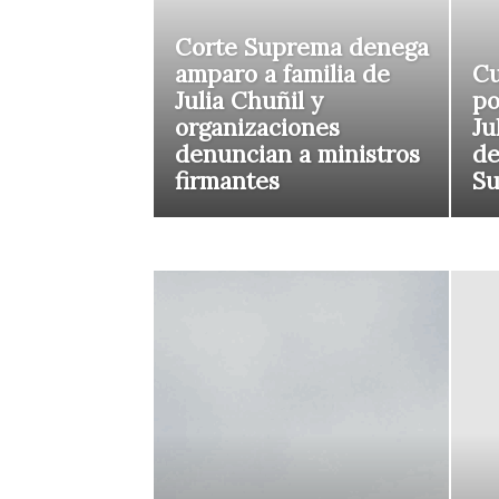
Corte Suprema denega
amparo a familia de
Cu
Julia Chuñil y
po
organizaciones
Ju
denuncian a ministros
de
firmantes
S