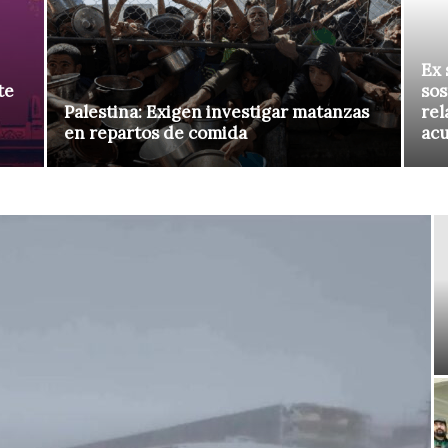
Ex 
te
sos
Palestina: Exigen investigar matanzas
rel
en repartos de comida
ac