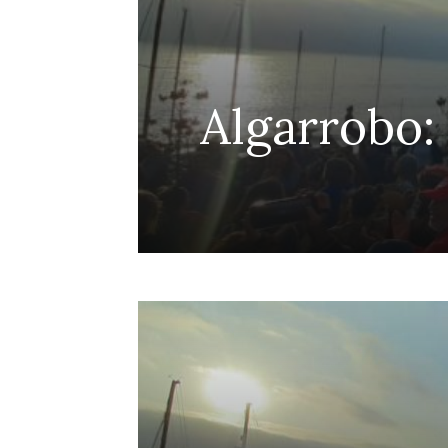
efensa
Algarrobo:
Penco