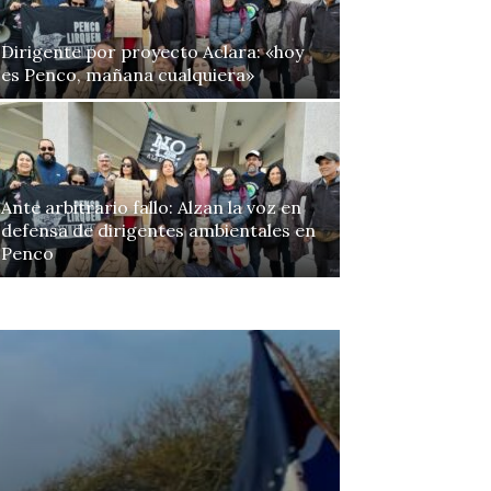
Dirigente por proyecto Aclara: «hoy
es Penco, mañana cualquiera»
Ante arbitrario fallo: Alzan la voz en
defensa de dirigentes ambientales en
Penco
Continue to the category