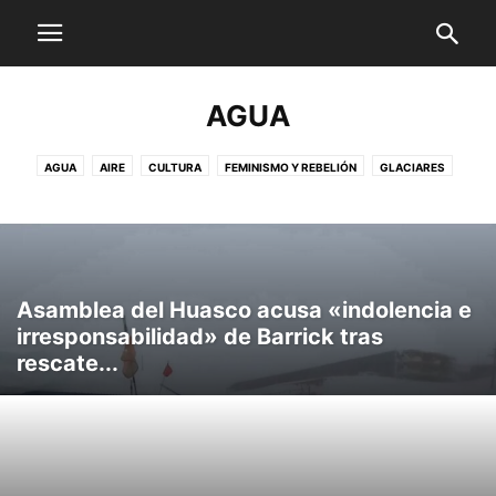
AGUA
AGUA
AIRE
CULTURA
FEMINISMO Y REBELIÓN
GLACIARES
MAR
OTRAS FORMAS DE VIA
SOL
SUELO
TERRITORIO
Asamblea del Huasco acusa «indolencia e
irresponsabilidad» de Barrick tras
rescate...