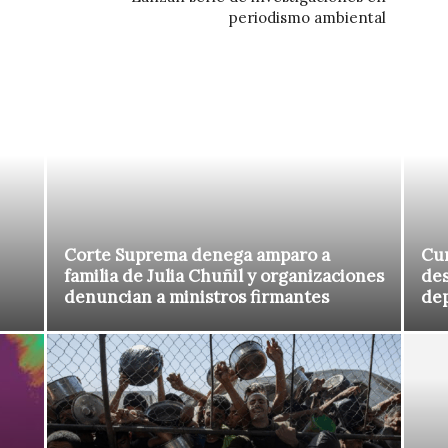
periodismo ambiental
Corte Suprema denega amparo a
Cur
familia de Julia Chuñil y organizaciones
des
denuncian a ministros firmantes
de