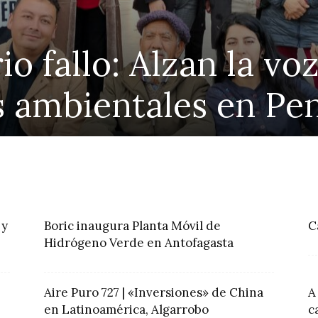
io fallo: Alzan la vo
s ambientales en Pe
 y
Boric inaugura Planta Móvil de
C
Hidrógeno Verde en Antofagasta
Aire Puro 727 | «Inversiones» de China
A
en Latinoamérica, Algarrobo
c