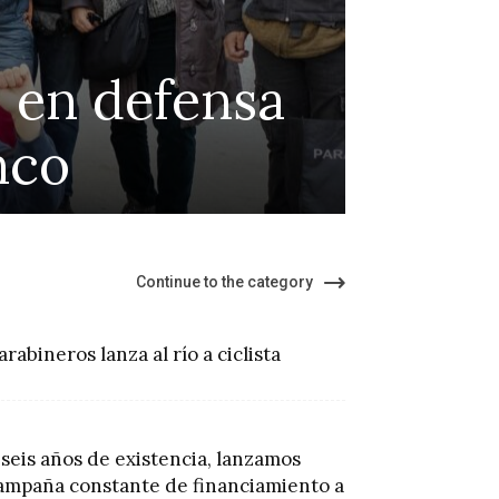
z en defensa
Alga
nco
defen
Continue to the category
arabineros lanza al río a ciclista
 seis años de existencia, lanzamos
ampaña constante de financiamiento a