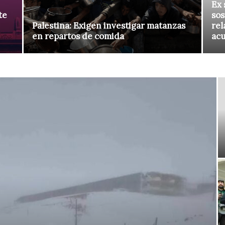
Ex 
te
sos
Palestina: Exigen investigar matanzas
rel
en repartos de comida
ac