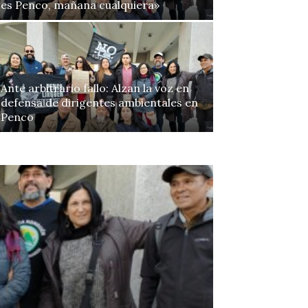
es Penco, mañana cualquiera»
Ante arbitrario fallo: Alzan la voz en
defensa de dirigentes ambientales en
Penco
Continue to the category