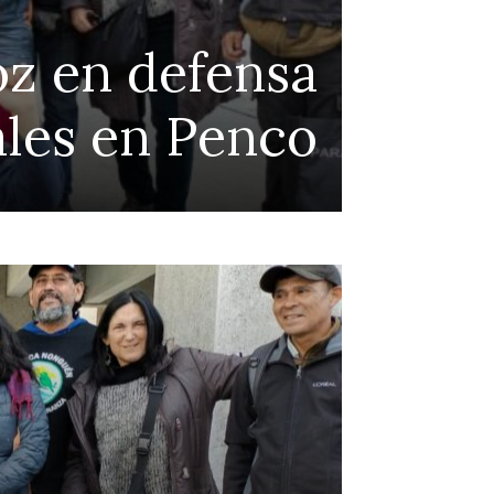
voz en defensa
Alg
ales en Penco
Continue to the category