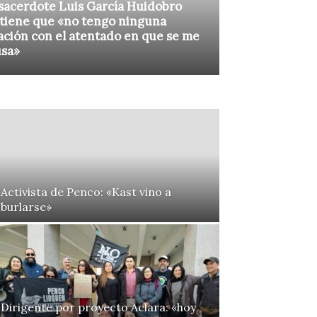
sacerdote Luis García Huidobro
tiene que «no tengo ninguna
ación con el atentado en que se me
usa»
Activista de Penco: «Kast vino a
burlarse»
Dirigente por proyecto Aclara: «hoy