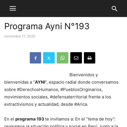
Programa Ayni N°193
noviembre 17, 2020
Bienvenidos y
bienvenidas a “
AYNI
”, espacio radial donde conversamos
sobre #DerechosHumanos, #PueblosOriginarios,
movimientos sociales, #defensaterritorial frente a los
extractivismos y actualidad, desde #Arica.
En el
programa 193
te invitamos a: En el “tema de hoy”:
revisamos la situación política y social en Perú, junto a la