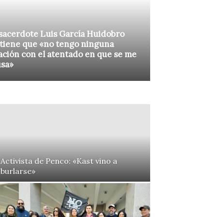
sacerdote Luis García Huidobro
tiene que «no tengo ninguna
ación con el atentado en que se me
usa»
Activista de Penco: «Kast vino a
burlarse»