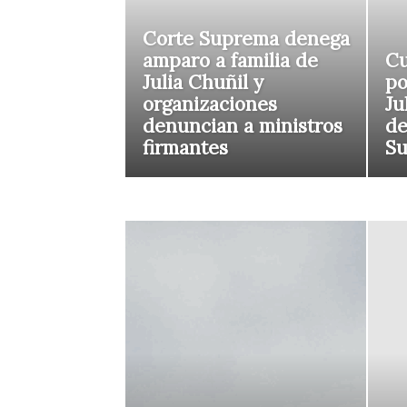
Corte Suprema denega
amparo a familia de
Cu
Julia Chuñil y
po
organizaciones
Ju
denuncian a ministros
de
firmantes
S