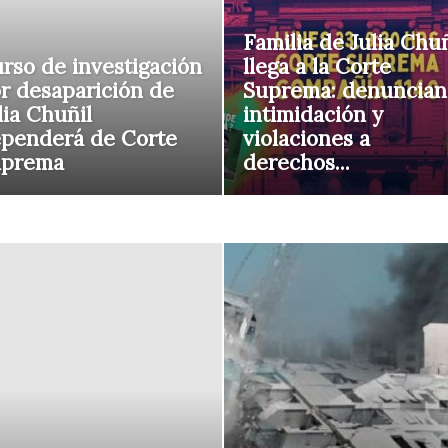
Familia de Julia Chuñ
rso de investigación
llega a la Corte
r desaparición de
Suprema: denuncian
lia Chuñil
intimidación y
penderá de Corte
violaciones a
uprema
derechos...