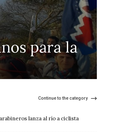
n ley de
In
 del suicidio
me
ter
Continue to the category
arabineros lanza al río a ciclista