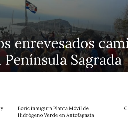
 profesores impulsa
 a docentes a un mes
ine Yoma
 y
Boric inaugura Planta Móvil de
C
Hidrógeno Verde en Antofagasta