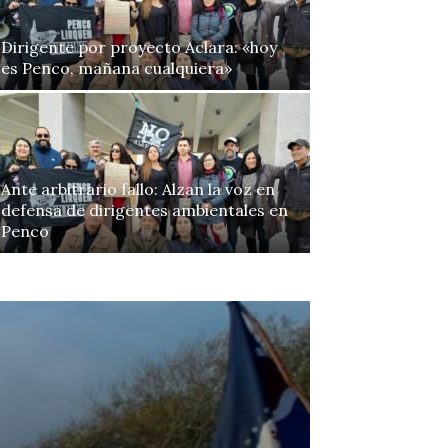
Dirigente por proyecto Aclara: «hoy
es Penco, mañana cualquiera»
Ante arbitrario fallo: Alzan la voz en
defensa de dirigentes ambientales en
Penco
Continue to the category