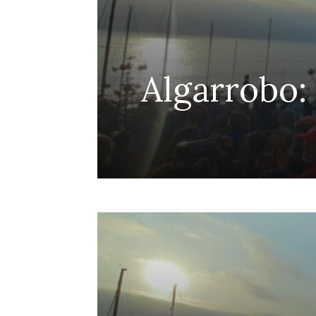
efensa
Algarrobo:
Penco