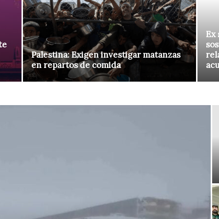
Ex 
te
sos
Palestina: Exigen investigar matanzas
rel
en repartos de comida
ac