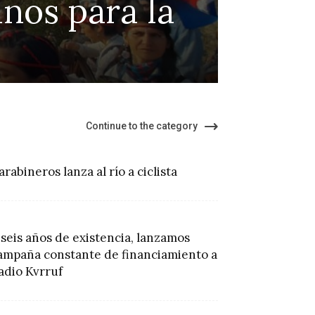
nos para la
prote
de K
Continue to the category
arabineros lanza al río a ciclista
 seis años de existencia, lanzamos
ampaña constante de financiamiento a
adio Kvrruf