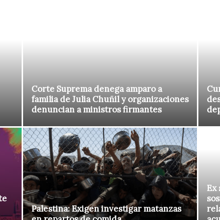
Corte Suprema denega amparo a
Cur
familia de Julia Chuñil y organizaciones
des
denuncian a ministros firmantes
de
Ex 
te
sos
Palestina: Exigen investigar matanzas
rel
en repartos de comida
ac