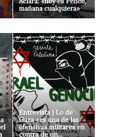
Aclara: «hoy es Penco,
mañana cualquiera»
Entrevista | Lo de
za
Gaza «es una de las
el
ofensivas militares en
a
contra de un...