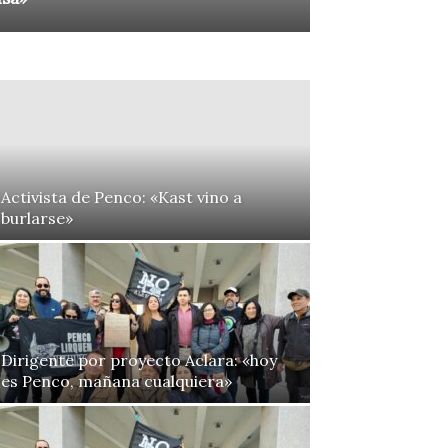
Activista de Penco: «Kast vino a
burlarse»
Dirigente por proyecto Aclara: «hoy
es Penco, mañana cualquiera»