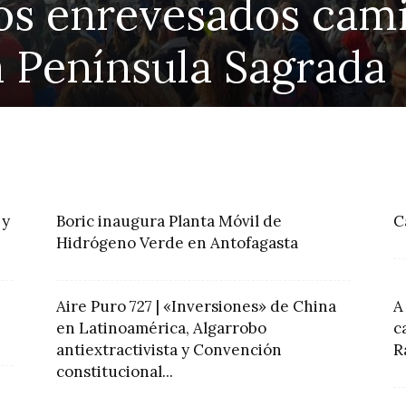
os enrevesados cami
a Península Sagrada
 y
Boric inaugura Planta Móvil de
C
Hidrógeno Verde en Antofagasta
Aire Puro 727 | «Inversiones» de China
A
en Latinoamérica, Algarrobo
c
antiextractivista y Convención
R
constitucional...