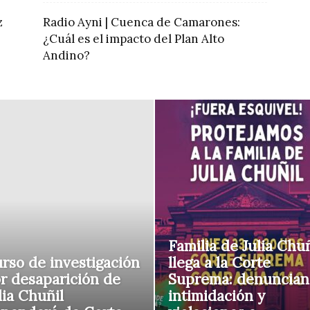
z
Radio Ayni | Cuenca de Camarones:
¿Cuál es el impacto del Plan Alto
Andino?
Familia de Julia Chuñ
rso de investigación
llega a la Corte
r desaparición de
Suprema: denuncian
lia Chuñil
intimidación y