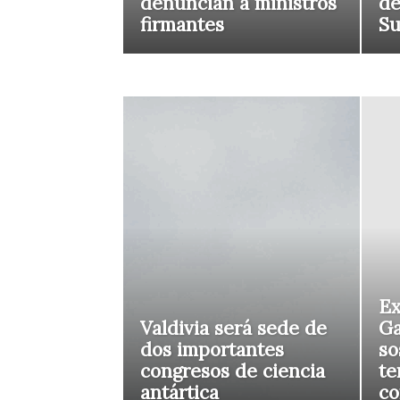
denuncian a ministros
de
firmantes
S
Ex
Valdivia será sede de
Ga
dos importantes
so
congresos de ciencia
te
antártica
co