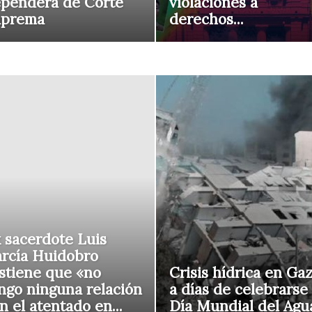
penderá de Corte
violaciones a
uprema
derechos...
 sacerdote Luis
rcía Huidobro
stiene que «no
Crisis hídrica en Ga
ngo ninguna relación
a días de celebrarse 
n el atentado en...
Día Mundial del Agu