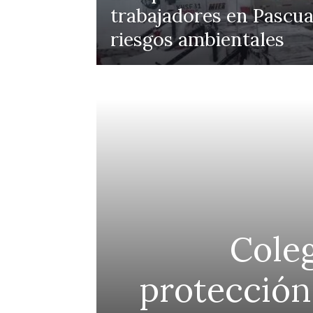
trabajadores en Pascua
riesgos ambientales
Coleg
ra la
protección