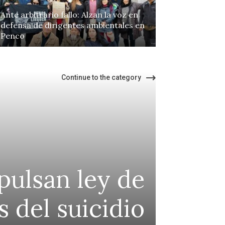
Ante arbitrario fallo: Alzan la voz en
defensa de dirigentes ambientales en
Penco
Continue to the category
pulsan ley de
 del suicidio