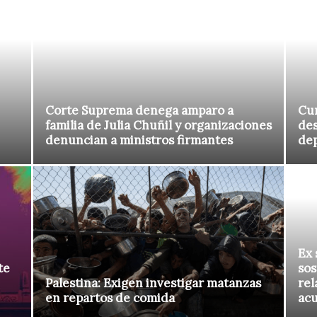
Corte Suprema denega amparo a
Cur
familia de Julia Chuñil y organizaciones
des
denuncian a ministros firmantes
de
Ex 
te
sos
Palestina: Exigen investigar matanzas
rel
en repartos de comida
ac