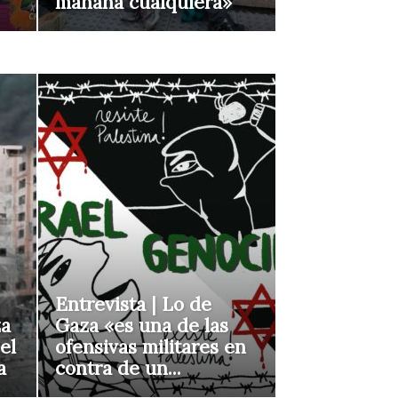
mañana cualquiera»
Entrevista | Lo de
za
Gaza «es una de las
el
ofensivas militares en
a
contra de un...