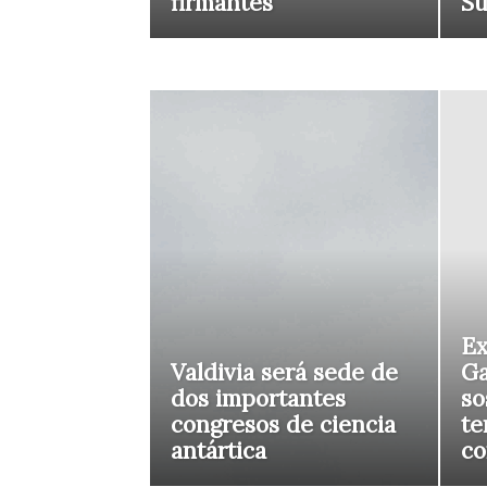
firmantes
S
Ex
Valdivia será sede de
Ga
dos importantes
so
congresos de ciencia
te
antártica
co