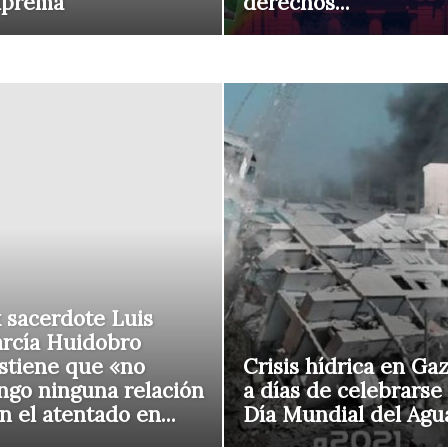
uprema
derechos...
 sacerdote Luis
rcía Huidobro
stiene que «no
Crisis hídrica en Ga
ngo ninguna relación
a días de celebrarse 
n el atentado en...
Día Mundial del Agu