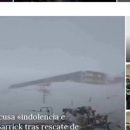
usa «indolencia e
arrick tras rescate de