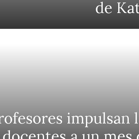
de Ka
rofesores impulsan 
 docentes a un mes d