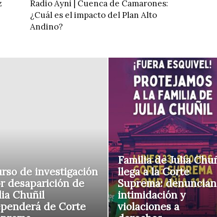
z
Radio Ayni | Cuenca de Camarones:
¿Cuál es el impacto del Plan Alto
Andino?
Familia de Julia Chuñ
rso de investigación
llega a la Corte
r desaparición de
Suprema: denuncian
lia Chuñil
intimidación y
penderá de Corte
violaciones a