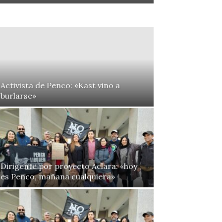
Activista de Penco: «Kast vino a
burlarse»
Dirigente por proyecto Aclara: «hoy
es Penco, mañana cualquiera»