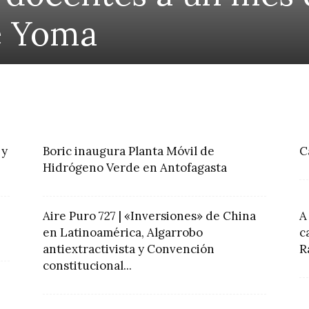
e Yoma
 y
Boric inaugura Planta Móvil de
C
Hidrógeno Verde en Antofagasta
Aire Puro 727 | «Inversiones» de China
A
en Latinoamérica, Algarrobo
c
antiextractivista y Convención
R
constitucional...