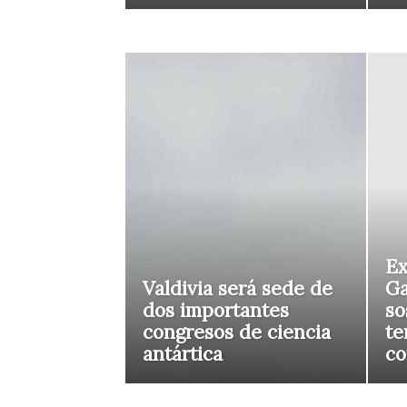
Ex
Valdivia será sede de
Ga
dos importantes
so
congresos de ciencia
te
antártica
co