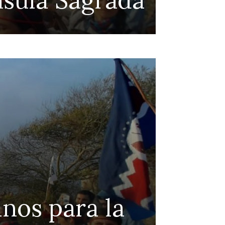
Continue to the category
Coleg
nos para la
prote