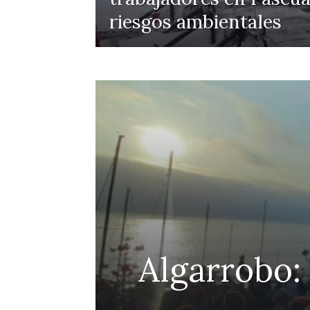
riesgos ambientales
efensa
Algarrobo:
Penco