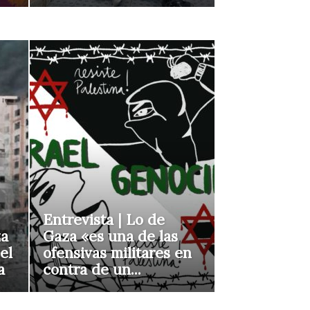
Entrevista | Lo de
za
Gaza «es una de las
el
ofensivas militares en
a
contra de un...