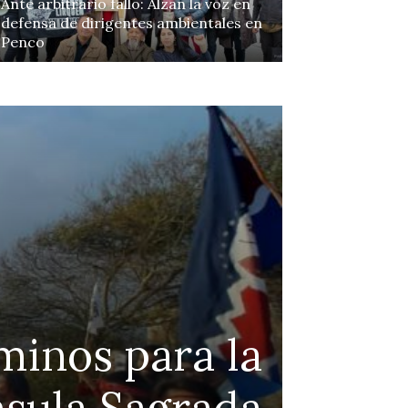
Ante arbitrario fallo: Alzan la voz en
defensa de dirigentes ambientales en
Penco
Continue to the category
minos para la
pro
nsula Sagrada