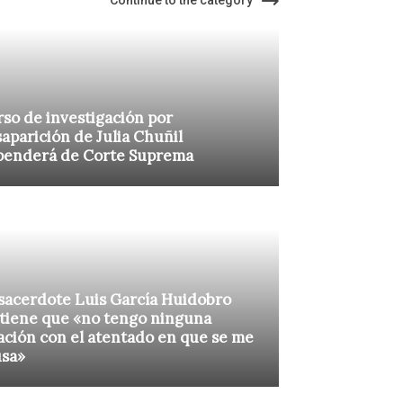
Continue to the category
so de investigación por
aparición de Julia Chuñil
penderá de Corte Suprema
sacerdote Luis García Huidobro
tiene que «no tengo ninguna
ación con el atentado en que se me
usa»