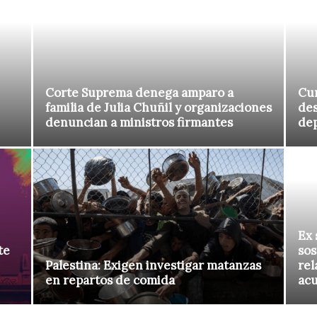
Corte Suprema denega amparo a
Cur
familia de Julia Chuñil y organizaciones
des
denuncian a ministros firmantes
de
Ex 
te
sos
Palestina: Exigen investigar matanzas
rel
en repartos de comida
ac