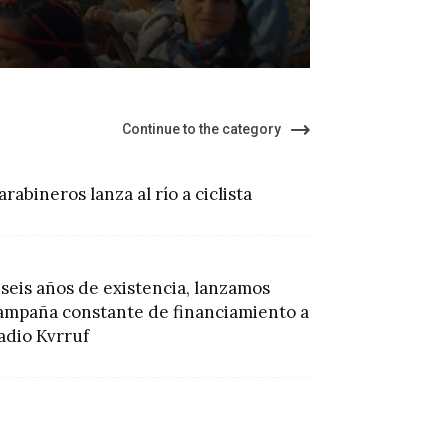
de K
Continue to the category
arabineros lanza al río a ciclista
 seis años de existencia, lanzamos
ampaña constante de financiamiento a
adio Kvrruf