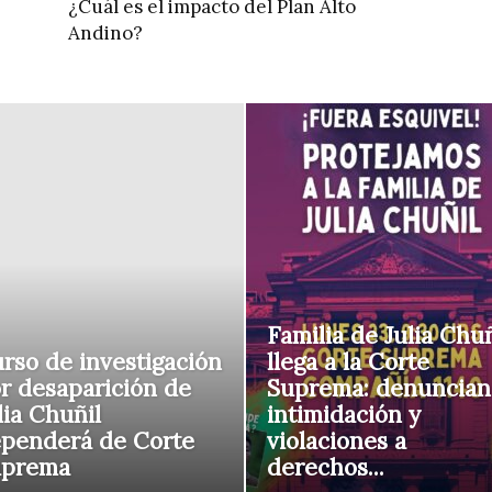
¿Cuál es el impacto del Plan Alto
Andino?
Familia de Julia Chuñ
rso de investigación
llega a la Corte
r desaparición de
Suprema: denuncian
lia Chuñil
intimidación y
penderá de Corte
violaciones a
uprema
derechos...