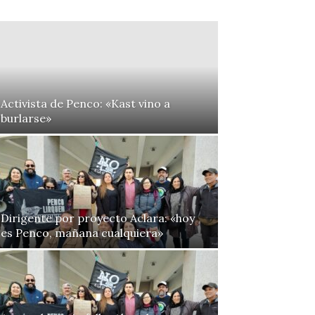
Activista de Penco: «Kast vino a
burlarse»
Dirigente por proyecto Aclara: «hoy
es Penco, mañana cualquiera»