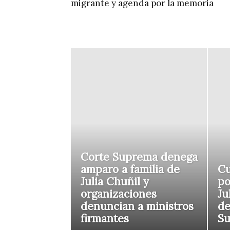
migrante y agenda por la memoria
Corte Suprema denega
amparo a familia de
Cu
Julia Chuñil y
po
organizaciones
Ju
denuncian a ministros
de
firmantes
S