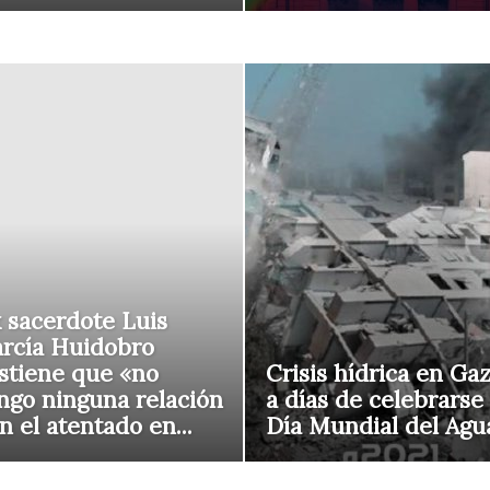
 sacerdote Luis
rcía Huidobro
stiene que «no
Crisis hídrica en Ga
ngo ninguna relación
a días de celebrarse 
n el atentado en...
Día Mundial del Agu