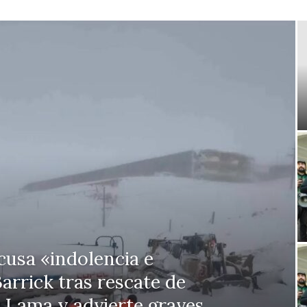
usa «indolencia e
arrick tras rescate de
 Lama y advierte graves