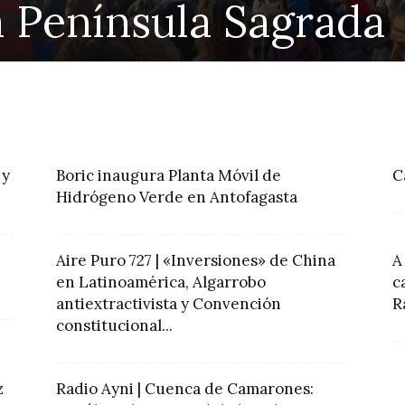
a Península Sagrada
 y
Boric inaugura Planta Móvil de
C
Hidrógeno Verde en Antofagasta
Aire Puro 727 | «Inversiones» de China
A
en Latinoamérica, Algarrobo
c
antiextractivista y Convención
R
constitucional...
z
Radio Ayni | Cuenca de Camarones: