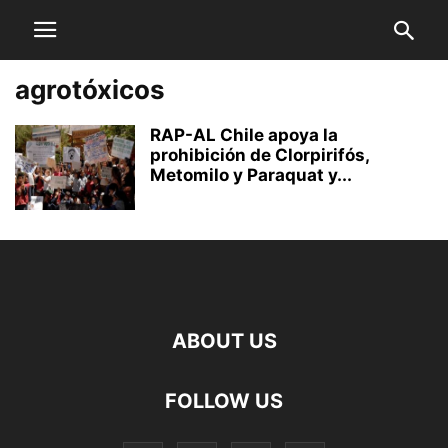
agrotóxicos
RAP-AL Chile apoya la
prohibición de Clorpirifós,
Metomilo y Paraquat y...
ABOUT US
FOLLOW US