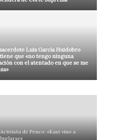
sacerdote Luis García Huidobro
tiene que «no tengo ninguna
ación con el atentado en que se me
usa»
Activista de Penco: «Kast vino a
burlarse»