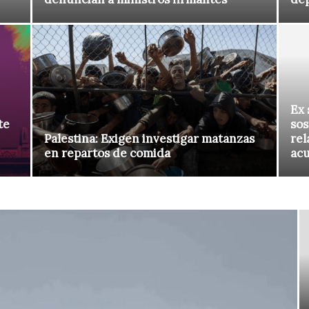
Ex 
te
sos
Palestina: Exigen investigar matanzas
rel
en repartos de comida
ac