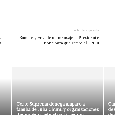
Artículo siguiente
s
Súmate y envíale un mensaje al Presidente
a
Boric para que retire el TPP 11
Corte Suprema denega amparo a
Cur
familia de Julia Chuñil y organizaciones
des
denuncian a ministros firmantes
de