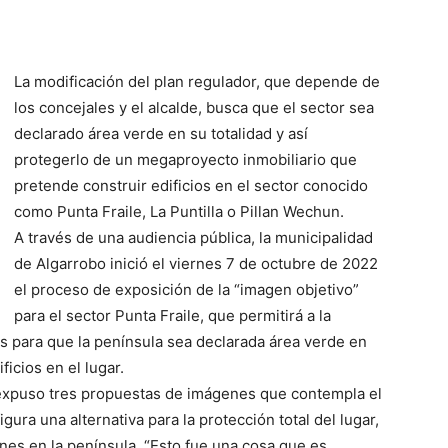
La modificación del plan regulador, que depende de
los concejales y el alcalde, busca que el sector sea
declarado área verde en su totalidad y así
protegerlo de un megaproyecto inmobiliario que
pretende construir edificios en el sector conocido
como Punta Fraile, La Puntilla o Pillan Wechun.
A través de una audiencia pública, la municipalidad
de Algarrobo inició el viernes 7 de octubre de 2022
el proceso de exposición de la “imagen objetivo”
para el sector Punta Fraile, que permitirá a la
 para que la península sea declarada área verde en
ficios en el lugar.
ía expuso tres propuestas de imágenes que contempla el
ura una alternativa para la protección total del lugar,
ones en la península. “Esto fue una cosa que es