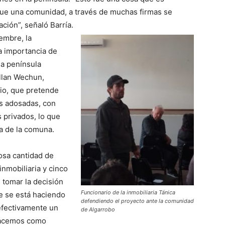
 que una comunidad, a través de muchas firmas se
ción”, señaló Barría.
embre, la
a importancia de
la península
illan Wechun,
io, que pretende
as adosadas, con
privados, lo que
a de la comuna.
osa cantidad de
inmobiliaria y cinco
 tomar la decisión
Funcionario de la inmobiliaria Tánica
ue se está haciendo
defendiendo el proyecto ante la comunidad
efectivamente un
de Algarrobo
hacemos como