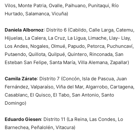
Vilos, Monte Patria, Ovalle, Paihuano, Punitaqui, Río
Hurtado, Salamanca, Vicuña
)
Daniela Albornoz
: Distrito 6 (
Cabildo, Calle Larga, Catemu,
Hijuelas, La Calera, La Cruz, La Ligua, Limache, Llay- Llay,
Los Andes, Nogales, Olmué, Papudo, Petorca, Puchuncaví,
Putaendo, Quillota, Quilpué, Quintero, Rinconada, San
Esteban San Felipe, Santa María, Villa Alemana, Zapalla
r)
Camila Zárate
:
Distrito 7 (
Concón, Isla de Pascua, Juan
Fernández, Valparaíso, Viña del Mar, Algarrobo, Cartagena,
Casablanc, El Quisco, El Tabo, San Antonio, Santo
Domingo
)
Eduardo Giesen
: Distrito 11
(La Reina, Las Condes, Lo
Barnechea, Peñalolén, Vitacura
)