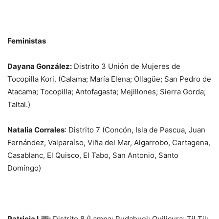
Feministas
Dayana González:
Distrito 3
Unión de Mujeres de
Tocopilla Kori. (Calama; María Elena; Ollagüe; San Pedro de
Atacama; Tocopilla; Antofagasta; Mejillones; Sierra Gorda;
Taltal.)
Natalia Corrales
: Distrito 7 (
Concón, Isla de Pascua, Juan
Fernández, Valparaíso, Viña del Mar, Algarrobo, Cartagena,
Casablanc, El Quisco, El Tabo, San Antonio, Santo
Domingo
)
Patricia Lilli:
Distrito 8
(Lampa; Pudahuel; Quilicura; Til Til;