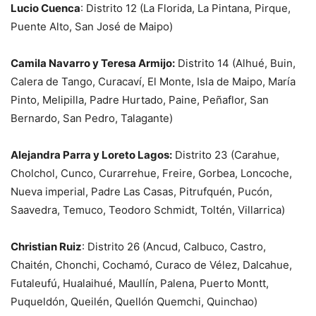
Lucio Cuenca
:
Distrito 12 (
La Florida, La Pintana, Pirque,
Puente Alto, San José de Maipo)
Camila Navarro y Teresa Armijo:
Distrito 14
(Alhué, Buin,
Calera de Tango, Curacaví, El Monte, Isla de Maipo, María
Pinto, Melipilla, Padre Hurtado, Paine, Peñaflor, San
Bernardo, San Pedro, Talagante)
Alejandra Parra y Loreto Lagos:
Distrito 23 (
Carahue,
Cholchol, Cunco, Curarrehue, Freire, Gorbea, Loncoche,
Nueva imperial, Padre Las Casas, Pitrufquén, Pucón,
Saavedra, Temuco, Teodoro Schmidt, Toltén, Villarrica
)
Christian Ruiz
: Distrito 26
(Ancud, Calbuco, Castro,
Chaitén, Chonchi, Cochamó, Curaco de Vélez, Dalcahue,
Futaleufú, Hualaihué, Maullín, Palena, Puerto Montt,
Puqueldón, Queilén, Quellón Quemchi, Quinchao)