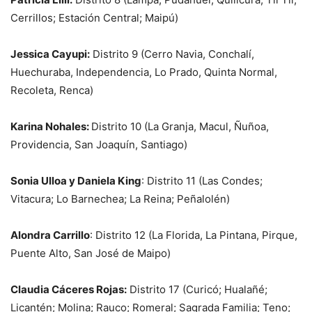
Cerrillos; Estación Central; Maipú)
Jessica Cayupi:
Distrito 9 (
Cerro Navia, Conchalí,
Huechuraba, Independencia, Lo Prado, Quinta Normal,
Recoleta, Renca)
Karina Nohales:
Distrito 10 (
La Granja, Macul, Ñuñoa,
Providencia, San Joaquín, Santiago
)
Sonia Ulloa y Daniela King
: Distrito 11
(Las Condes;
Vitacura; Lo Barnechea; La Reina; Peñalolén)
Alondra Carrillo
: Distrito 12 (
La Florida, La Pintana, Pirque,
Puente Alto, San José de Maipo
)
Claudia Cáceres Rojas:
Distrito 17
(Curicó; Hualañé;
Licantén; Molina; Rauco; Romeral; Sagrada Familia; Teno;