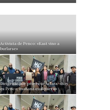
Activista de Penco: «Kast vino a
burlarse»
Dirigente por proyecto Aclara: «hoy
es Penco, mañana cualquiera»