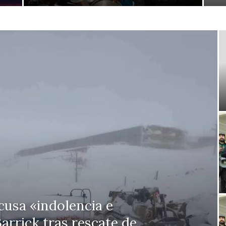
usa «indolencia e
arrick tras rescate de