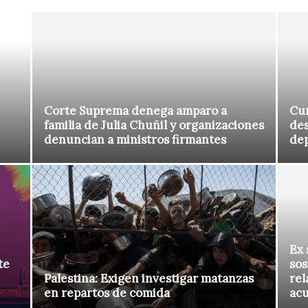
Corte Suprema denega amparo a
Cur
familia de Julia Chuñil y organizaciones
des
denuncian a ministros firmantes
de
Ex 
te
sos
Palestina: Exigen investigar matanzas
rel
en repartos de comida
ac