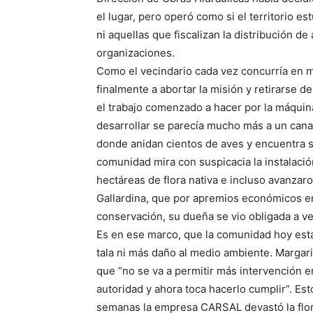
el lugar, pero operó como si el territorio e
ni aquellas que fiscalizan la distribución de a
organizaciones.
Como el vecindario cada vez concurría en 
finalmente a abortar la misión y retirarse d
el trabajo comenzado a hacer por la máquina
desarrollar se parecía mucho más a un cana
donde anidan cientos de aves y encuentra su
comunidad mira con suspicacia la instalac
hectáreas de flora nativa e incluso avanzar
Gallardina, que por apremios económicos en 
conservación, su dueña se vio obligada a v
Es en ese marco, que la comunidad hoy está
tala ni más daño al medio ambiente. Margar
que “no se va a permitir más intervención en
autoridad y ahora toca hacerlo cumplir”. Es
semanas la empresa CARSAL devastó la flor