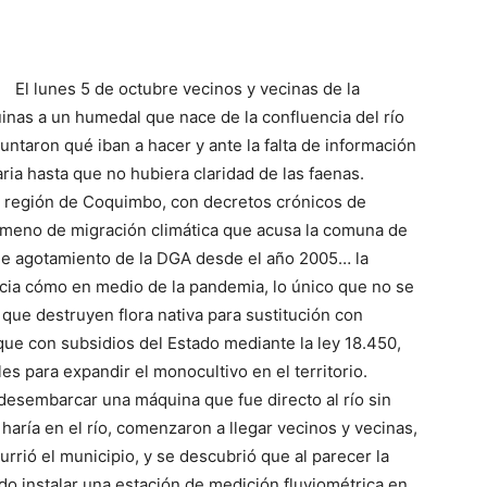
El lunes 5 de octubre vecinos y vecinas de la
inas a un humedal que nace de la confluencia del río
untaron qué iban a hacer y ante la falta de información
ria hasta que no hubiera claridad de las faenas.
la región de Coquimbo, con decretos crónicos de
meno de migración climática que acusa la comuna de
de agotamiento de la DGA desde el año 2005… la
cia cómo en medio de la pandemia, lo único que no se
que destruyen flora nativa para sustitución con
 que con subsidios del Estado mediante la ley 18.450,
 para expandir el monocultivo en el territorio.
desembarcar una máquina que fue directo al río sin
haría en el río, comenzaron a llegar vecinos y vecinas,
urrió el municipio, y se descubrió que al parecer la
do instalar una estación de medición fluviométrica en