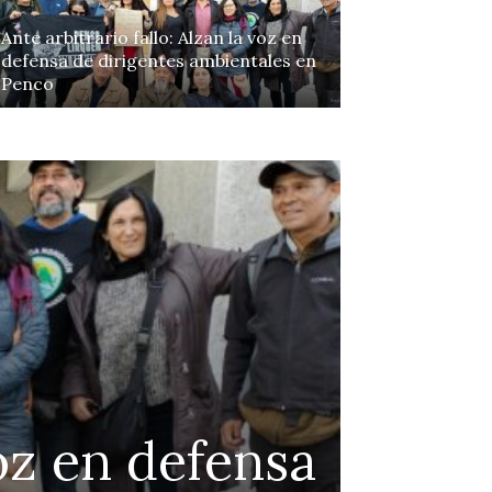
Ante arbitrario fallo: Alzan la voz en
defensa de dirigentes ambientales en
Penco
Continue to the category
voz en defensa
Alg