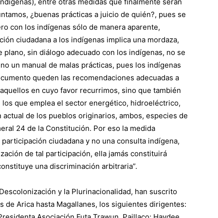
indígenas), entre otras medidas que finalmente serán
ntamos, ¿buenas prácticas a juicio de quién?, pues se
ero con los indígenas sólo de manera aparente,
pación ciudadana a los indígenas implica una mordaza,
 De plano, sin diálogo adecuado con los indígenas, no se
ino un manual de malas prácticas, pues los indígenas
documento queden las recomendaciones adecuadas a
e aquellos en cuyo favor recurrimos, sino que también
 los que emplea el sector energético, hidroeléctrico,
n actual de los pueblos originarios, ambos, especies de
eral 24 de la Constitución. Por eso la medida
 participación ciudadana y no una consulta indígena,
zación de tal participación, ella jamás constituirá
onstituye una discriminación arbitraria”.
 Descolonización y la Plurinacionalidad, han suscrito
de Arica hasta Magallanes, los siguientes dirigentes:
residenta Asociación Futa Trawun, Paillaco; Haydee