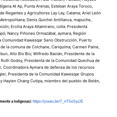
dígena At Ap, Punta Arenas; Esteban Araya Toroco,
 de Regantes y Agricultores Lay Lay, Calama; Ariel León
Metropolitana; Denis Quichel Antillanca, mapuche,
ón; Ercilia Araya Altamirano, colla. Presidenta
apó; Nancy Piñones Ormazábal, aymara, Región
 la Comunidad Kawesqar Seno Obstrucción, Puerto
e de la comuna de Colchane, Cariquima; Carmen Paine,
bun, Alto Bio Bio; Wilfredo Bacián, Presidente de la
 Ruth Godoy, Presidenta de la Comunidad Quechua de
, Coordinadora Aymara de defensa de los recursos
Kogler, Presidenta de la Comunidad Kawesqar Grupos
 y Haylen Chang Cutipa, miembro del pueblo de Belén,
https://youtu.be/7_nTSoSyiJE
samente a indígenas):